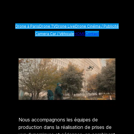
Drone à Paris
Drone TV
Drone Live
Drone Cinéma / Publicité
Camera Car / Véhicule
HOME
Contact
Nous accompagnons les équipes de
production dans la réalisation de prises de