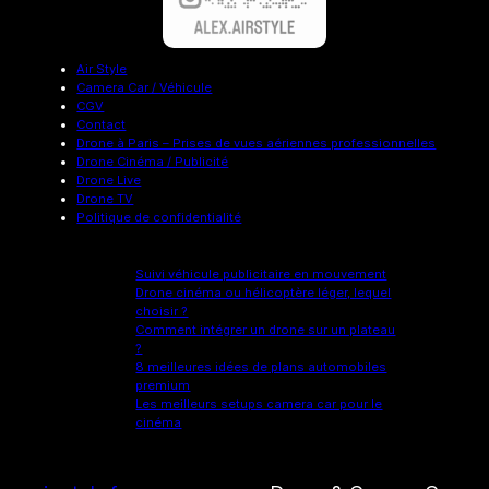
Air Style
Camera Car / Véhicule
CGV
Contact
Drone à Paris – Prises de vues aériennes professionnelles
Drone Cinéma / Publicité
Drone Live
Drone TV
Politique de confidentialité
Suivi véhicule publicitaire en mouvement
Drone cinéma ou hélicoptère léger, lequel
choisir ?
Comment intégrer un drone sur un plateau
?
8 meilleures idées de plans automobiles
premium
Les meilleurs setups camera car pour le
cinéma